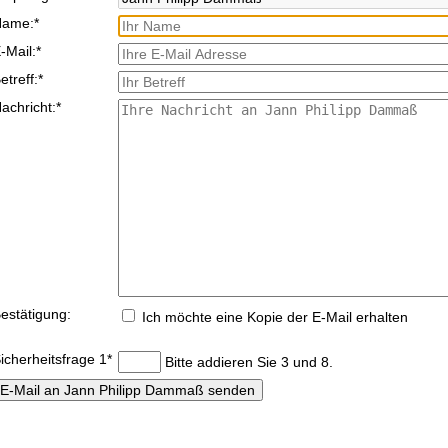
flichtfeld
Name:
*
flichtfeld
-Mail:
*
flichtfeld
etreff:
*
flichtfeld
achricht:
*
estätigung:
Ich möchte eine Kopie der E-Mail erhalten
flichtfeld
icherheitsfrage 1
*
Bitte addieren Sie 3 und 8.