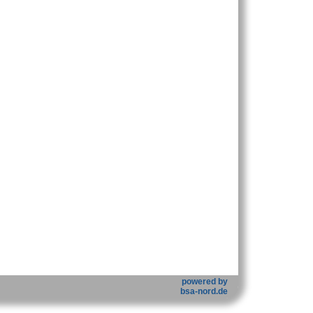
powered by
bsa-nord.de