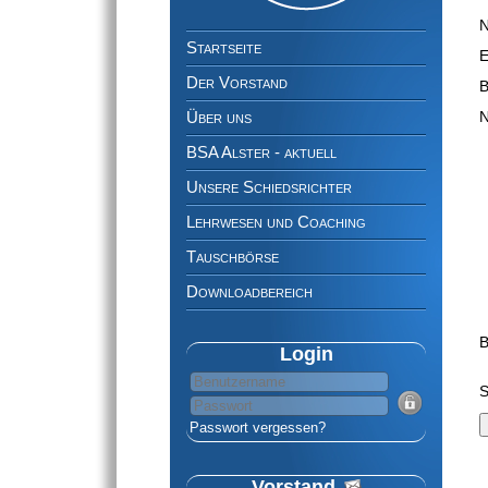
Navigation
P
überspringen
Startseite
P
E
Der Vorstand
P
B
P
Über uns
N
BSA Alster - aktuell
Unsere Schiedsrichter
Lehrwesen und Coaching
Tauschbörse
Downloadbereich
B
Login
P
S
Passwort vergessen?
Vorstand