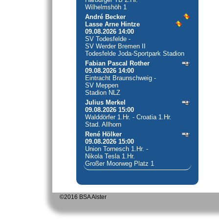
Wilhelmshöh 1
André Becker
Lasse Arne Hintze
09.08.2026 14:00
SV Todesfelde -
SV Werder Bremen II
Todesfelde Joda-Sportpark Stadion
Fabian Pascal Rother
09.08.2026 14:00
Eintracht Braunschweig -
SV Meppen
Stadion NLZ
Julius Merkel
09.08.2026 15:00
Walddörfer 1.Hr. - Croatia 1.Hr.
Stad. Allhorn
René Hölker
09.08.2026 15:00
Union Tornesch 1.Hr. -
Nikola Tesla 1.Hr.
Großer Moorweg Platz 1
©2016 BSA Alster