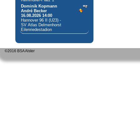
Dominik Kopmann
André Becker
16.08.2026 14:00
Hannover 96 II (U23) -
SV Atlas Delmenhorst
Eilenriedestadion
©2016 BSA Alster