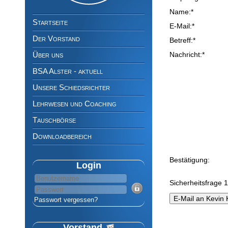
Navigation
Pflichtfeld
Name:
*
überspringen
Startseite
Pflichtfeld
E-Mail:
*
Der Vorstand
Pflichtfeld
Betreff:
*
Pflichtfeld
Über uns
Nachricht:
*
BSA Alster - aktuell
Unsere Schiedsrichter
Lehrwesen und Coaching
Tauschbörse
Downloadbereich
Bestätigung:
Login
Pflichtfeld
Sicherheitsfrage 1
Passwort vergessen?
Vorstand