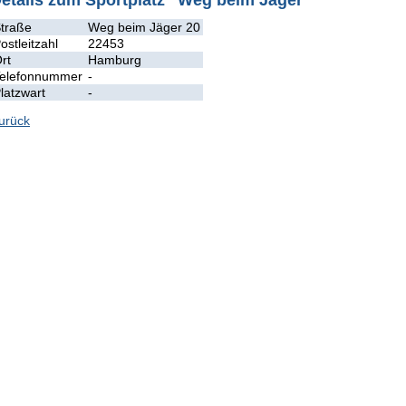
etails zum Sportplatz "Weg beim Jäger"
traße
Weg beim Jäger 20
ostleitzahl
22453
rt
Hamburg
elefonnummer
-
latzwart
-
urück