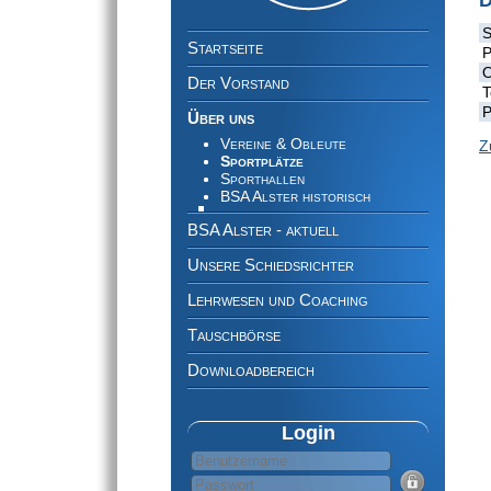
D
Navigation
S
überspringen
Startseite
P
O
Der Vorstand
T
P
Über uns
Vereine & Obleute
Z
Sportplätze
Sporthallen
BSA Alster historisch
BSA Alster - aktuell
Unsere Schiedsrichter
Lehrwesen und Coaching
Tauschbörse
Downloadbereich
Login