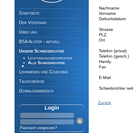
Navigation
Nachname
überspringen
Startseite
Vorname
Geburtsdatum
Der Vorstand
Strasse
Über uns
PLZ
Ort
BSA Alster - aktuell
Unsere Schiedsrichter
Telefon (privat)
Telefon (gesch.)
Leistungsschiedsrichter
Handy
Alle Schiedsrichter
Fax
Lehrwesen und Coaching
E-Mail
Tauschbörse
Schiedsrichter sei
Downloadbereich
Zurück
Login
Passwort vergessen?