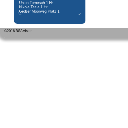
Union Tornesch 1.Hr. -
Nikola Tesla 1.Hr.
Großer Moorweg Platz 1
©2016 BSA Alster